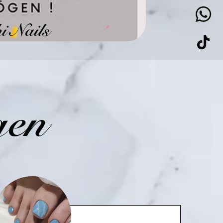
i Nails
gen